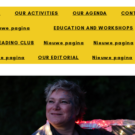
E
OUR ACTIVITIES
OUR AGENDA
CON
uwe pagina
EDUCATION AND WORKSHOPS
EADING CLUB
Nieuwe pagina
Nieuwe pagina
e pagina
OUR EDITORIAL
Nieuwe pagina